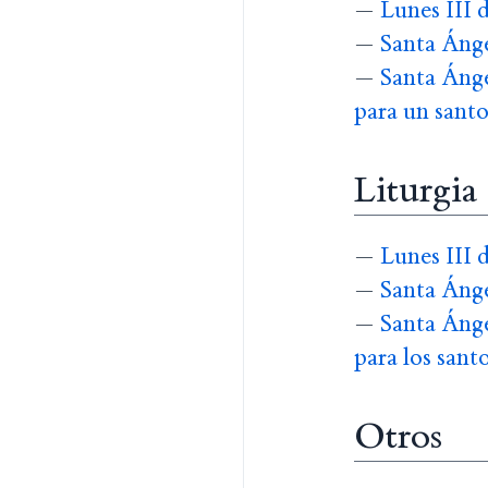
—
Lunes III 
—
Santa Ánge
—
Santa Ánge
para un sant
Liturgia
—
Lunes III 
—
Santa Ánge
—
Santa Ánge
para los sant
Otros