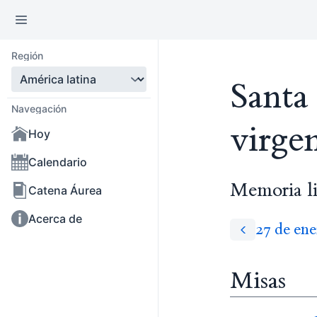
Región
Santa
Navegación
virge
Hoy
Calendario
Memoria li
Catena Áurea
Acerca de
27 de ene
Misas