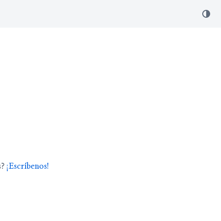
s?
¡Escríbenos!