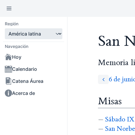
Región
San N
Navegación
Hoy
Memoria li
Calendario
6 de juni
Catena Áurea
Acerca de
Misas
—
Sábado IX 
—
San Norber