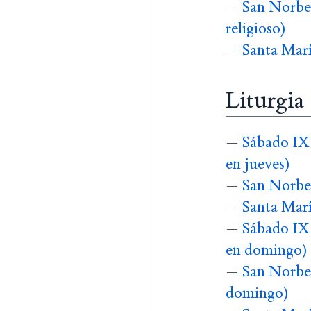
—
San Norber
religioso)
—
Santa Marí
Liturgia
—
Sábado IX 
en jueves)
—
San Norber
—
Santa Marí
—
Sábado IX 
en domingo)
—
San Norber
domingo)