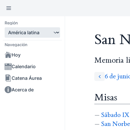
Región
San N
Navegación
Hoy
Memoria li
Calendario
6 de juni
Catena Áurea
Acerca de
Misas
—
Sábado IX 
—
San Norber