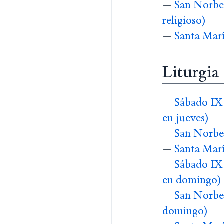
—
San Norber
religioso)
—
Santa Marí
Liturgia
—
Sábado IX 
en jueves)
—
San Norber
—
Santa Marí
—
Sábado IX 
en domingo)
—
San Norber
domingo)