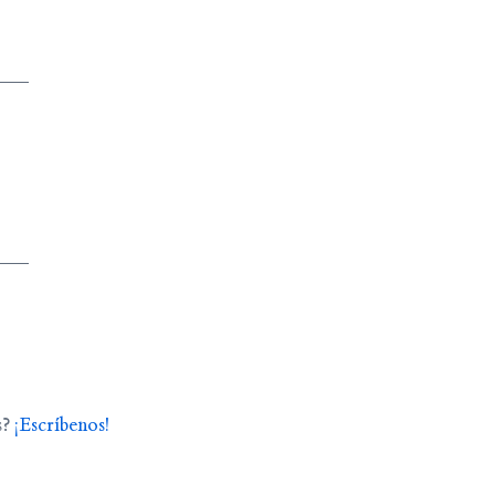
s?
¡Escríbenos!