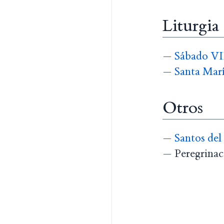
Liturgia
—
Sábado VII
—
Santa Marí
Otros
—
Santos del
— Peregrinaci