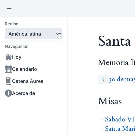
Región
Santa
Navegación
Hoy
Memoria li
Calendario
30 de ma
Catena Áurea
Acerca de
Misas
—
Sábado VII
—
Santa Marí