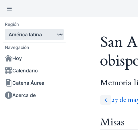
Región
San A
Navegación
obisp
Hoy
Calendario
Memoria li
Catena Áurea
Acerca de
27 de ma
Misas