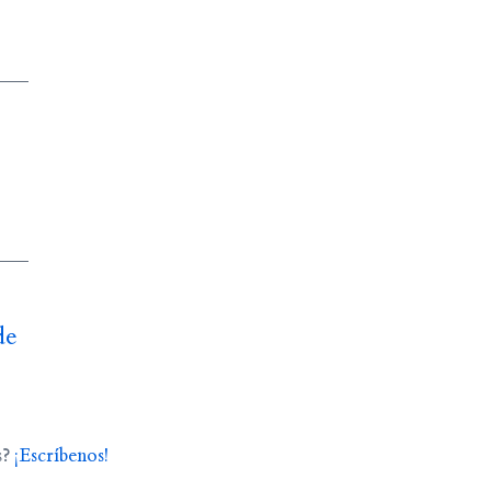
de
s?
¡Escríbenos!