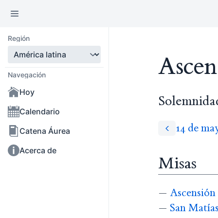
Región
Ascens
Navegación
Hoy
Solemnida
Calendario
14 de ma
Catena Áurea
Acerca de
Misas
—
Ascensión 
—
San Matías