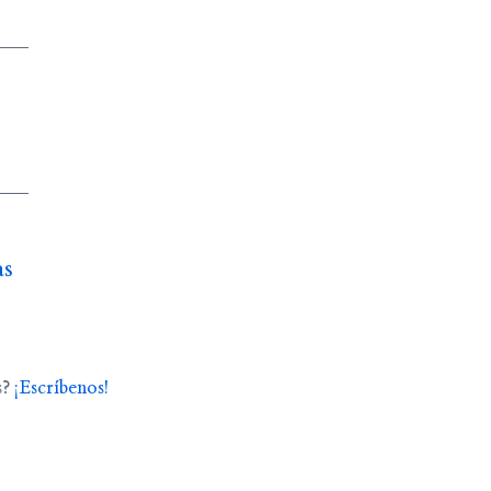
as
s?
¡Escríbenos!