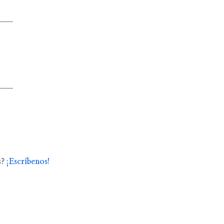
s?
¡Escríbenos!