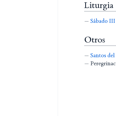
Liturgia
—
Sábado II
Otros
—
Santos del
— Peregrinaci