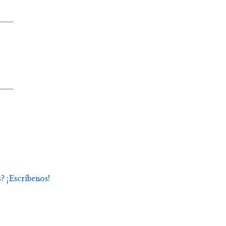
s?
¡Escríbenos!