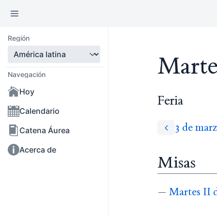
Región
Marte
Navegación
Hoy
Feria
Calendario
3 de mar
Catena Áurea
Acerca de
Misas
—
Martes II