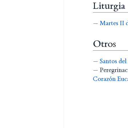
Liturgia
—
Martes II
Otros
—
Santos del
— Peregrinaci
Corazón Eucar