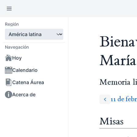
Región
Biena
Navegación
María
Hoy
Calendario
Memoria li
Catena Áurea
Acerca de
11 de feb
Misas