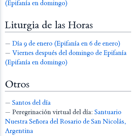
(Epifanía en domingo)
Liturgia de las Horas
—
Día 9 de enero (Epifanía en 6 de enero)
—
Viernes después del domingo de Epifanía
(Epifanía en domingo)
Otros
—
Santos del día
— Peregrinación virtual del día:
Santuario
Nuestra Señora del Rosario de San Nicolás,
Argentina