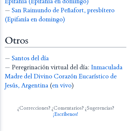
Epifanía (Epifanía en domingo)
—
San Raimundo de Peñafort, presbítero
(Epifanía en domingo)
Otros
—
Santos del día
— Peregrinación virtual del día:
Inmaculada
Madre del Divino Corazón Eucarístico de
Jesús, Argentina
(
en vivo
)
¿Correcciones? ¿Comentarios? ¿Sugerencias?
¡Escríbenos!