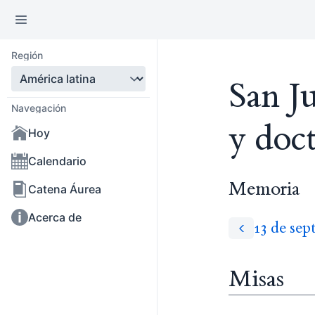
Región
San J
Navegación
y doct
Hoy
Calendario
Memoria
Catena Áurea
Acerca de
13 de sep
Misas