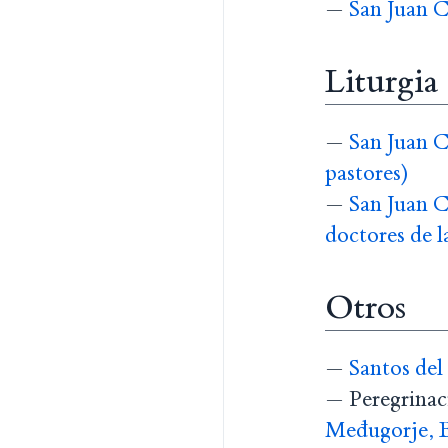
—
San Juan C
Liturgia
—
San Juan C
pastores)
—
San Juan C
doctores de la
Otros
—
Santos del
— Peregrinaci
Međugorje, 