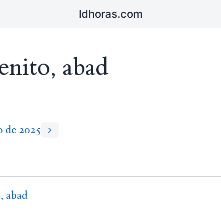
ldhoras.com
enito, abad
io de 2025
, abad