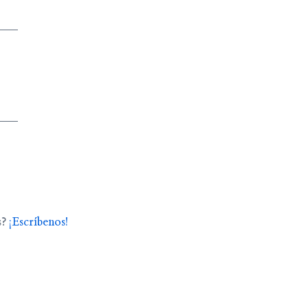
s?
¡Escríbenos!