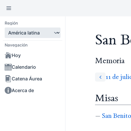
Región
San B
Navegación
Hoy
Memoria
Calendario
11 de jul
Catena Áurea
Acerca de
Misas
—
San Benito