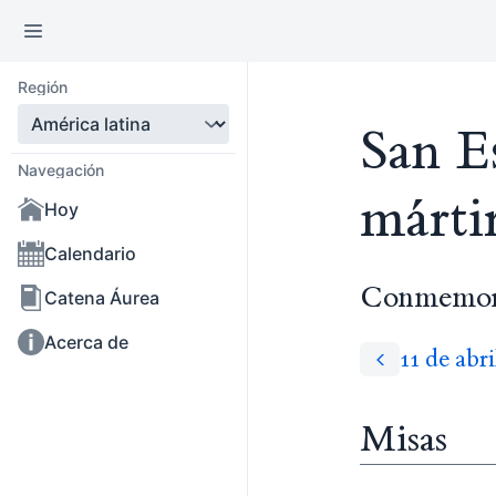
Región
San Es
Navegación
márti
Hoy
Calendario
Conmemor
Catena Áurea
Acerca de
11 de abr
Misas