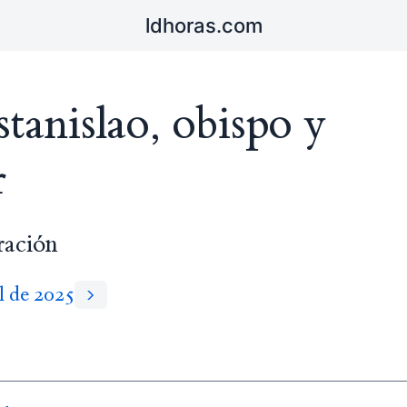
ldhoras.com
tanislao, obispo y
r
ación
il de 2025