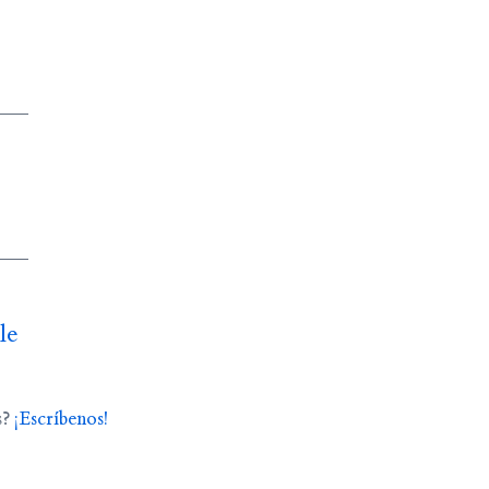
le
s?
¡Escríbenos!