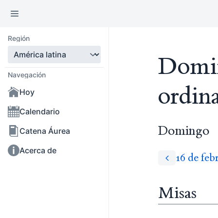
Región
Domin
Navegación
ordin
Hoy
Calendario
Domingo
Catena Áurea
Acerca de
16 de feb
Misas