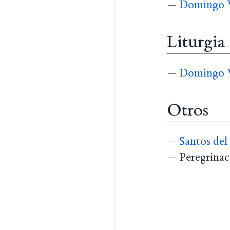
—
Domingo V
Liturgia
—
Domingo V
Otros
—
Santos del
— Peregrinaci